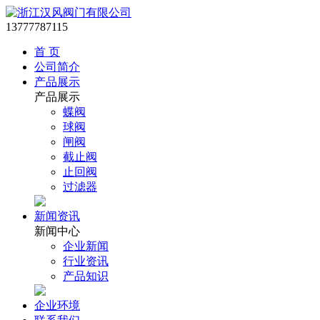
13777787115
首 页
公司简介
产品展示
产品展示
蝶阀
球阀
闸阀
截止阀
止回阀
过滤器
新闻资讯
新闻中心
企业新闻
行业资讯
产品知识
企业环境