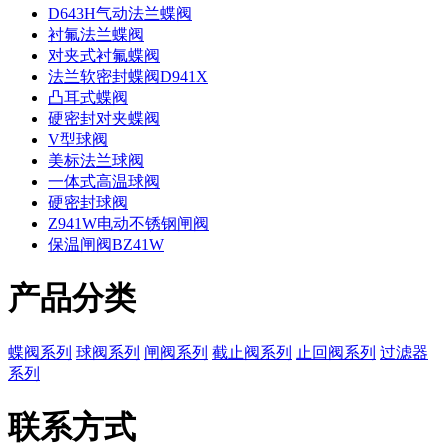
D643H气动法兰蝶阀
衬氟法兰蝶阀
对夹式衬氟蝶阀
法兰软密封蝶阀D941X
凸耳式蝶阀
硬密封对夹蝶阀
V型球阀
美标法兰球阀
一体式高温球阀
硬密封球阀
Z941W电动不锈钢闸阀
保温闸阀BZ41W
产品分类
蝶阀系列
球阀系列
闸阀系列
截止阀系列
止回阀系列
过滤器
系列
联系方式