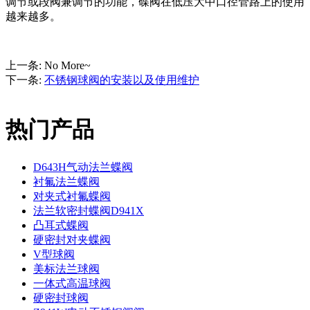
调节或段阀兼调节的功能，碟阀在低压大中口径管路上的使用
越来越多。
上一条:
No More~
下一条:
不锈钢球阀的安装以及使用维护
热门产品
D643H气动法兰蝶阀
衬氟法兰蝶阀
对夹式衬氟蝶阀
法兰软密封蝶阀D941X
凸耳式蝶阀
硬密封对夹蝶阀
V型球阀
美标法兰球阀
一体式高温球阀
硬密封球阀